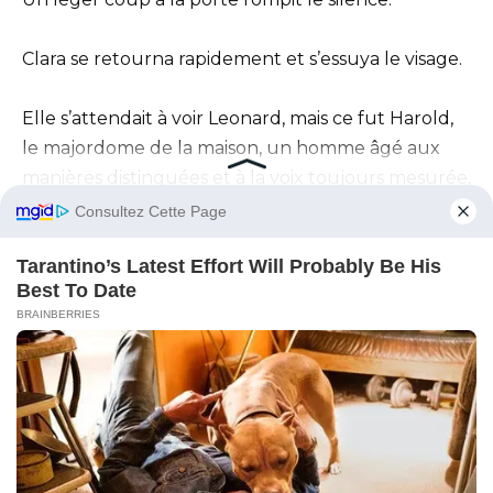
Clara se retourna rapidement et s’essuya le visage.
Elle s’attendait à voir Leonard, mais ce fut Harold,
le majordome de la maison, un homme âgé aux
manières distinguées et à la voix toujours mesurée,
qui apparut.
« Monsieur Leonard m’a demandé de vous
informer », dit-il d’un ton neutre, « que votre
salaire complet et vos références vous seront
remis ce soir. »
« Il a également exigé que vous soyez partie avant
le coucher du soleil. »