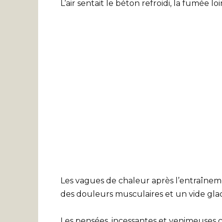
L’air sentait le béton refroidi, la fumée lo
Les vagues de chaleur après l’entraînemen
des douleurs musculaires et un vide glacia
Les pensées, incessantes et venimeuses 