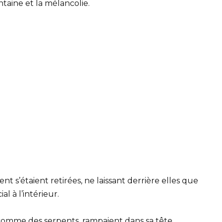
intaine et la mélancolie.
t s’étaient retirées, ne laissant derrière elles que
l à l’intérieur.
comme des serpents, rampaient dans sa tête,