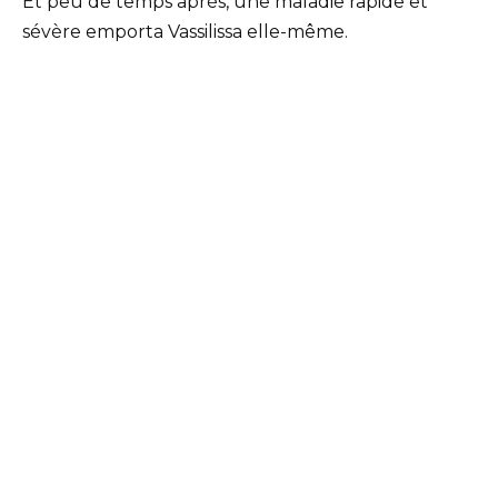
Et peu de temps après, une maladie rapide et
sévère emporta Vassilissa elle-même.