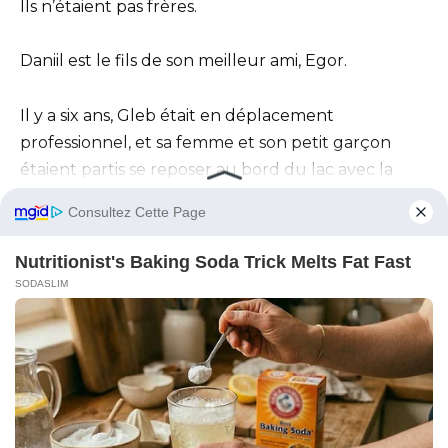
Ils n’étaient pas frères.
Daniil est le fils de son meilleur ami, Egor.
Il y a six ans, Gleb était en déplacement
professionnel, et sa femme et son petit garçon
étaient partis se reposer au bord du lac avec la
famille d’Egor.
Sur le chemin du retour, leur voiture fut percutée
par un camion qui avait dévié sur leur voie.
Tout le monde est mort.
Tout le monde sauf le petit Danka de sept ans, qui
survécut miraculeusement, passant ensuite de
longs mois à l’hôpital.