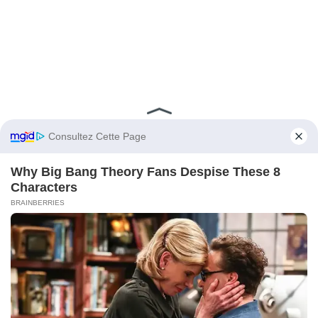
# Ma belle-mère a mangé la
nourriture que j’avais payée, emporté
chez elle les affaires du bébé, puis
exigé que ma doula post-partum
travaille pour sa fille, mais lorsque le
faux contrat, le virement depuis notre
compte d’épargne et sa propre liste
de vols ont été dévoilés, la famille a
compris que l’aide gratuite pouvait