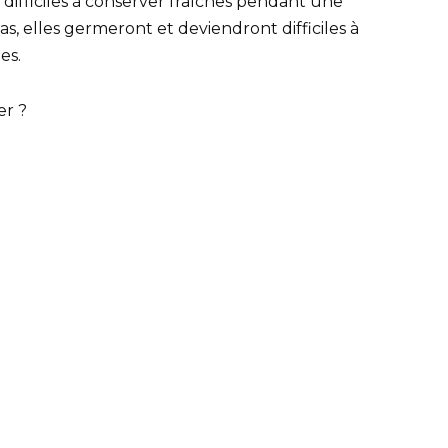
ifficiles à conserver fraîches pendant une
, elles germeront et deviendront difficiles à
es.
er ?