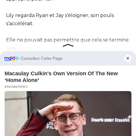
Lily regarda Ryan et Jay s’éloigner, son pouls
s’accélérait.
Elle ne pouvait pas permettre que cela se termine
ainsi.
Sans attendre, elle se précipita dans les couloirs et
sortit vers le parking.
Elle les vit s’approcher de la voiture de Ryan, Jay
baissant les yeux, accablé.
« Attends ! Ryan, attends ! » cria Lily, sa voix
insistante.