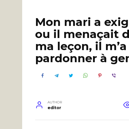
Mon mari a exig
ou il menaçait d
ma leçon, il m’a
pardonner à ge
AUTHOR
editor