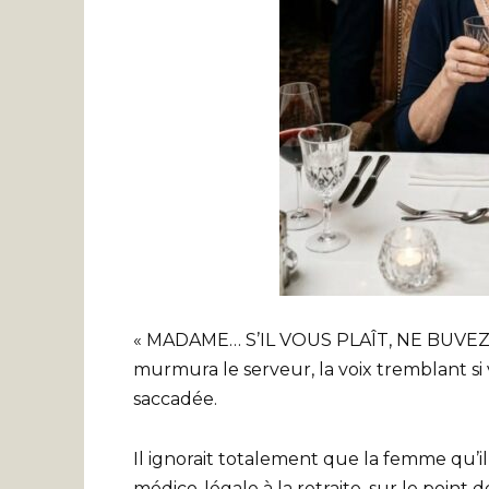
« MADAME… S’IL VOUS PLAÎT, NE BUVE
murmura le serveur, la voix tremblant si
saccadée.
Il ignorait totalement que la femme qu’il 
médico-légale à la retraite, sur le point