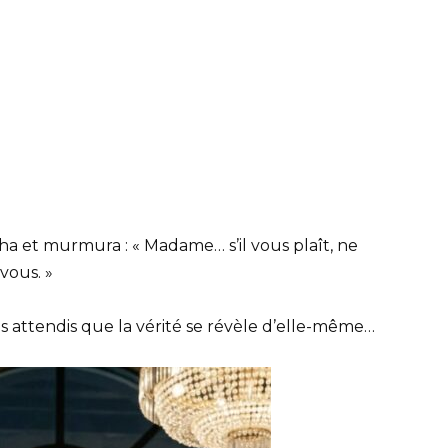
cha et murmura : « Madame… s’il vous plaît, ne
vous. »
uis attendis que la vérité se révèle d’elle-même…