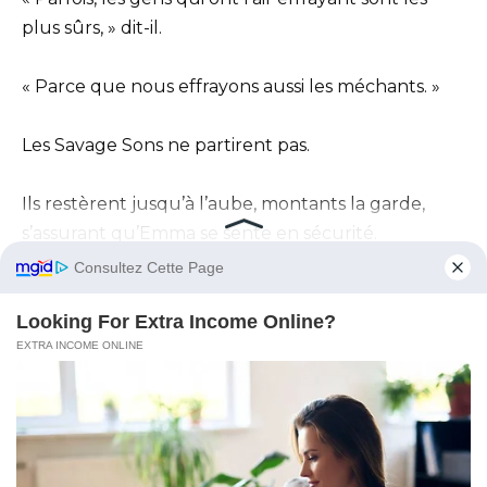
plus sûrs, » dit-il.
« Parce que nous effrayons aussi les méchants. »
Les Savage Sons ne partirent pas.
Ils restèrent jusqu’à l’aube, montants la garde,
s’assurant qu’Emma se sente en sécurité.
Sa mère s’effondra complètement lorsqu’elle
apprit l’étendue totale de ce qui se passait.
« Je l’ai laissée tomber. »
« J’ai échoué avec mon bébé. »