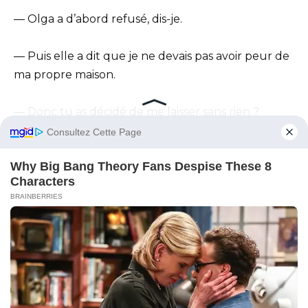
— Olga a d’abord refusé, dis-je.
— Puis elle a dit que je ne devais pas avoir peur de
ma propre maison.
— Donc tu as décidé de me laisser sans rien ?
demanda-t-il.
— Après toutes ces années ?
— Tu es venu toi-même annoncer que tu partais
chez Marina, répondis-je.
— Moi, j’ai seulement retiré l’appartement de tes
plans à l’avance.